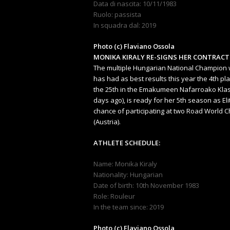
Data di nascita: 10/11/1983
Ruolo: passista
In squadra dal: 2019
Photo (c) Flaviano Ossola
MONIKA KIRALY RE-SIGNS HER CONTRACT
The multiple Hungarian National Champion wi
has had as best results this year the 4th pl
the 25th in the Emakumeen Nafarroako Klasik
days ago), is ready for her 5th season as Eli
chance of participating at two Road World 
(Austria).
ATHLETE SCHEDULE:
Name: Monika Kiraly
Nationality: Hungarian
Date of birth: 10th November 1983
Role: Rouleur
In the team since: 2019
Photo (c) Flaviano Ossola