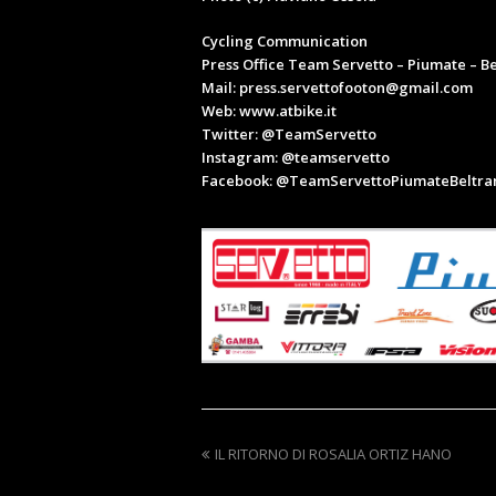
Cycling Communication
Press Office Team Servetto – Piumate – B
Mail:
press.servettofooton@gmail.com
Web:
www.atbike.it
Twitter: @TeamServetto
Instagram: @teamservetto
Facebook: @TeamServettoPiumateBeltr
previous
IL RITORNO DI ROSALIA ORTIZ HANO
post: