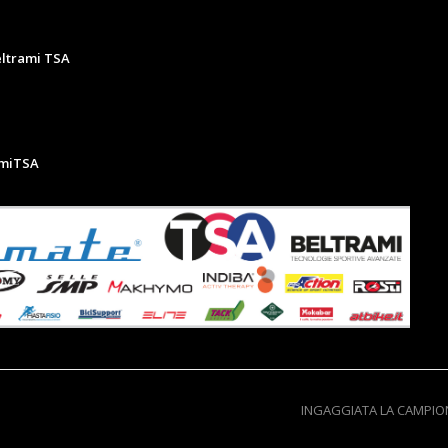
eltrami TSA
amiTSA
INGAGGIATA LA CAMPIO
next
post: