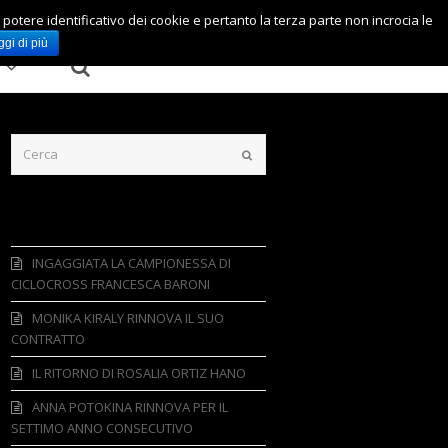
l potere identificativo dei cookie e pertanto la terza parte non incrocia le
ggi di più
w
Cerca
Cerca
Submit
News Recenti
INGAGGIATA LA CAMPIONESSA DI
CICLOCROSS FRANCESCA BARONI
MONIKA KIRALY RINNOVA IL SUO
CONTRATTO
IL RITORNO DI ROSALIA ORTIZ HANO
ANNA POTOKINA RINNOVA PER IL
SETTIMO ANNO CONSECUTIVO