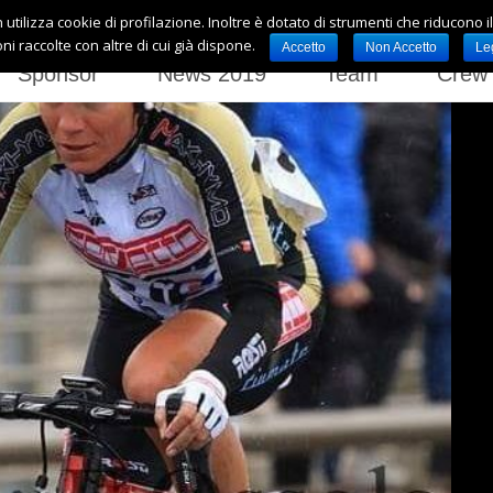
n utilizza cookie di profilazione. Inoltre è dotato di strumenti che riducono i
ni raccolte con altre di cui già dispone.
Accetto
Non Accetto
Le
Sponsor
News 2019
Team
Cre